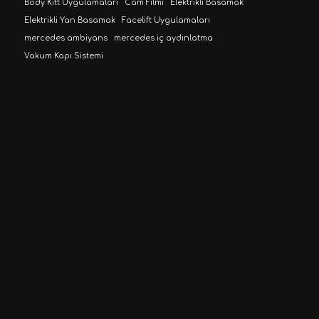
Body Kitt Uygulamaları
Cam Filmi
Elektrikli Basamak
Elektrikli Yan Basamak
Facelift Uygulamaları
mercedes ambiyans
mercedes iç aydınlatma
Vakum Kapı Sistemi