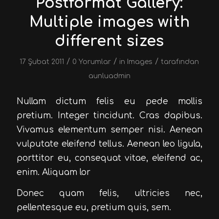
Postformat Gallery:
Multiple images with
different sizes
/
/
/
17 Şubat 2011
0 Yorumlar
in
Images
tarafından
aunluadmin
Nullam dictum felis eu pede mollis
pretium. Integer tincidunt. Cras dapibus.
Vivamus elementum semper nisi. Aenean
vulputate eleifend tellus. Aenean leo ligula,
porttitor eu, consequat vitae, eleifend ac,
enim. Aliquam lor
Donec quam felis, ultricies nec,
pellentesque eu, pretium quis, sem.